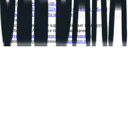
10:00–20:00
+7 952-046-00-22
+7 951 066-00-11
+7 (8552) 366-456
+7 (8552) 366-414
gsvsem@gmail.com
Карта и маршрут
Оплата
Яндекс Pay
Банковские карты
Наличные в шоуруме
©
2026
UZE BARA. Все права защищены.
Политика обработки персональных данных
Разработка и продвижение
gaiphutdinov.ru