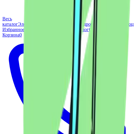
Весь
каталог
Электровелосипеды
Электроквадроциклы
Электромото
Избранное
0
Сервис
Доставка
Вопросы
Блог
Отзывы
Контакты
Корзина
0