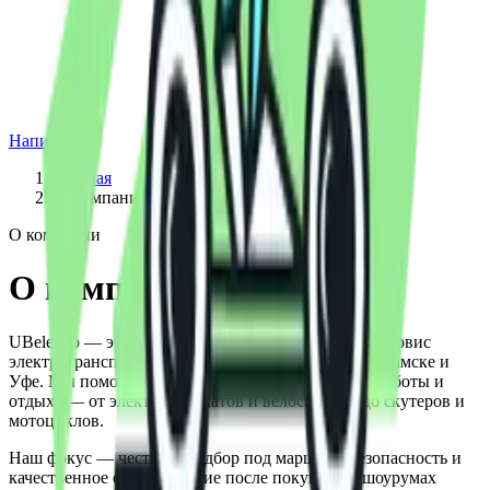
Написать
Главная
/
О компании
О компании
О компании UBelectro
UBelectro — это специализированный магазин и сервис
электротранспорта в Набережных Челнах, Нижнекамске и
Уфе. Мы помогаем выбрать технику для города, работы и
отдыха — от электросамокатов и велосипедов до скутеров и
мотоциклов.
Наш фокус — честный подбор под маршрут, безопасность и
качественное обслуживание после покупки. В шоурумах