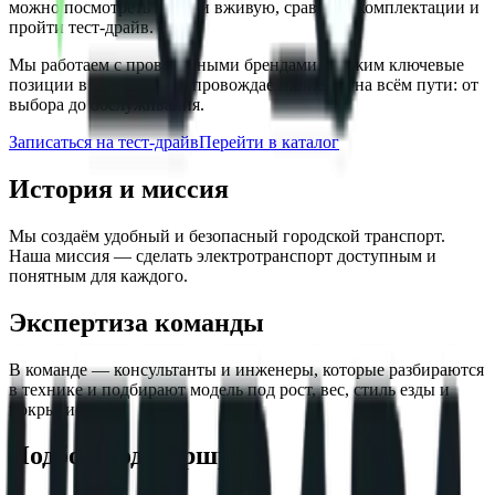
можно посмотреть модели вживую, сравнить комплектации и
пройти тест‑драйв.
Мы работаем с проверенными брендами, держим ключевые
позиции в наличии и сопровождаем клиента на всём пути: от
выбора до обслуживания.
Записаться на тест‑драйв
Перейти в каталог
История и миссия
Мы создаём удобный и безопасный городской транспорт.
Наша миссия — сделать электротранспорт доступным и
понятным для каждого.
Экспертиза команды
В команде — консультанты и инженеры, которые разбираются
в технике и подбирают модель под рост, вес, стиль езды и
покрытие.
Подбор под маршрут