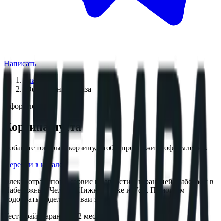
Написать
Главная
/
Оформление заказа
Оформление
Корзина пуста
Добавьте товары в корзину, чтобы продолжить оформление.
Перейти в каталог
Электротранспорт, сервис и запчасти с гарантией. Работаем в
Набережных Челнах, Нижнекамске и Уфе. Помогаем
подобрать модель под ваи задачи.
Тест-драйв
Гарантия 12 мес