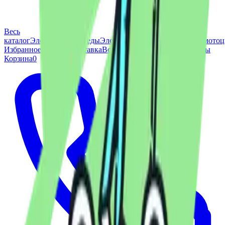
Весь
каталог
Электровелосипеды
Электроквадроциклы
Электромото
Избранное
0
Сервис
Доставка
Вопросы
Блог
Отзывы
Контакты
Корзина
0