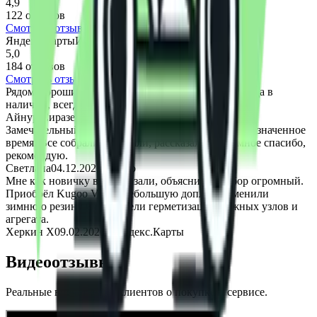
4,9
122 отзывов
Смотреть отзывы
Яндекс.Карты
Источник отзывов
5,0
184 отзывов
Смотреть отзывы
Рядом, хороший персонал, вежливое общение, всегда в
наличии, всегда много чего интересного.
Айнур Сиразев
05.12.2025
·
2ГИС
Замечательный магазин. Доставили к порогу и в назначенное
время. Все собрали, показали, рассказали. Огромное спасибо,
рекомендую.
Светлана
04.12.2025
·
Avito
Мне как новичку всё показали, объяснили, выбор огромный.
Приобрёл Kugoo V6, за небольшую доплату заменили
зимнюю резину и произвели герметизацию важных узлов и
агрегата.
Херкин Х
09.02.2026
·
Яндекс.Карты
Видеоотзывы
Реальные впечатления клиентов о покупке и сервисе.