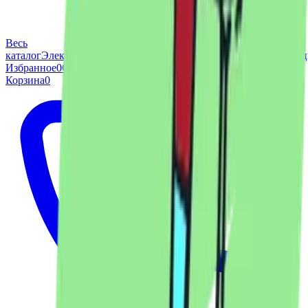
Весь
каталог
Электровелосипеды
Электроквадроциклы
Электромото
Избранное
0
Сервис
Доставка
Вопросы
Блог
Отзывы
Контакты
Корзина
0