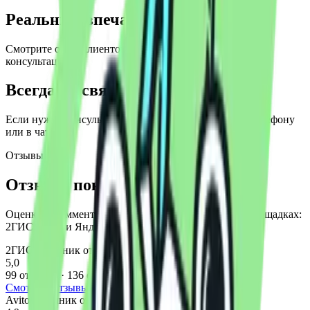
Реальные впечатления
Смотрите опыт клиентов по покупке, сервису и
консультациям.
Всегда на связи
Если нужна консультация — быстро подскажем по телефону
или в чате.
Отзывы
Отзывы покупателей
Оценки и комментарии клиентов на независимых площадках:
2ГИС, Avito и Яндекс.Карты.
2ГИС
Источник отзывов
5,0
99 отзывов · 136 оценок
Смотреть отзывы
Avito
Источник отзывов