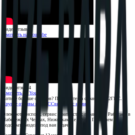
Видеоотзыв 3
Смотреть на YouTube
Видеоотзыв 4
Смотреть на YouTube
Хотите больше отзывов? Перейдите на страницу в 2ГИС.
Другие отзывы в 2ГИС
Связаться с нами
Электротранспорт, сервис и запчасти с гарантией. Работаем в
Набережных Челнах, Нижнекамске и Уфе. Помогаем
подобрать модель под ваи задачи.